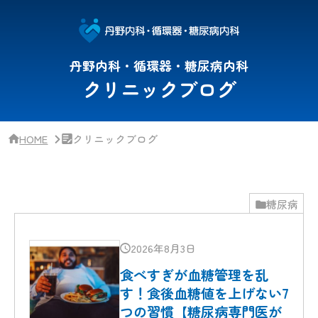
サ
イ
ド
バー・
ク
丹野内科・循環器・糖尿病内科
リ
クリニックブログ
ニッ
ク
概
要
HOME
クリニックブログ
糖尿病
2026年8月3日
食べすぎが血糖管理を乱
す！食後血糖値を上げない7
つの習慣【糖尿病専門医が