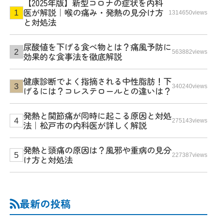
【2025年版】新型コロナの症状を内科
医が解説｜喉の痛み・発熱の見分け方
1314650views
と対処法
尿酸値を下げる食べ物とは？痛風予防に
563882views
効果的な食事法を徹底解説
健康診断でよく指摘される中性脂肪！下
340240views
げるには？コレステロールとの違いは？
発熱と関節痛が同時に起こる原因と対処
275143views
法｜松戸市の内科医が詳しく解説
発熱と頭痛の原因は？風邪や重病の見分
227387views
け方と対処法
最新の投稿