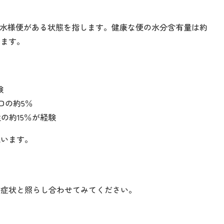
・水様便がある状態を指します。健康な便の水分含有量は約
ります。
験
口の約5％
の約15％が経験
思います。
の症状と照らし合わせてみてください。