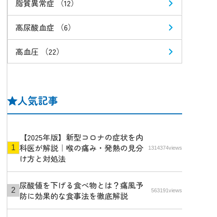
脂質異常症 （12）
高尿酸血症 （6）
高血圧 （22）
人気記事
【2025年版】新型コロナの症状を内
科医が解説｜喉の痛み・発熱の見分
1314374views
け方と対処法
尿酸値を下げる食べ物とは？痛風予
563191views
防に効果的な食事法を徹底解説