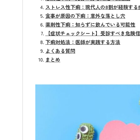
ストレス性下痢：現代人の8割が経験する
食事が原因の下痢：意外な落とし穴
薬剤性下痢：知らずに飲んでいる可能性
【症状チェックシート】受診すべき危険
下痢対処法：医師が実践する方法
よくある質問
まとめ