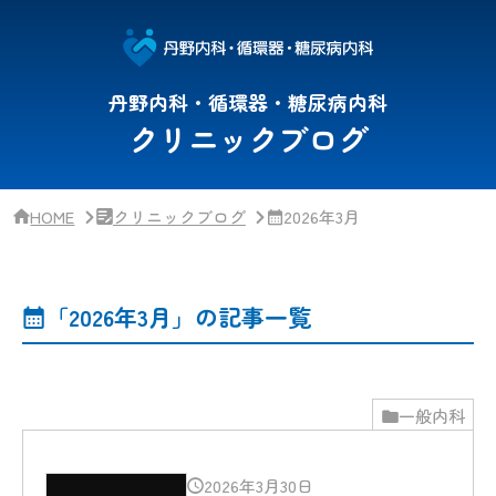
サ
イ
ド
バー・
ク
丹野内科・循環器・糖尿病内科
リ
クリニックブログ
ニッ
ク
概
要
HOME
クリニックブログ
2026年3月
「2026年3月」の記事一覧
一般内科
2026年3月30日