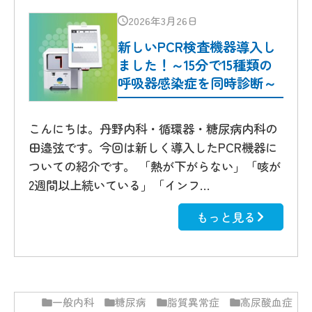
2026年3月26日
新しいPCR検査機器導入し
ました！～15分で15種類の
呼吸器感染症を同時診断～
こんにちは。丹野内科・循環器・糖尿病内科の
田邉弦です。今回は新しく導入したPCR機器に
ついての紹介です。 「熱が下がらない」「咳が
2週間以上続いている」「インフ…
もっと見る
一般内科
糖尿病
脂質異常症
高尿酸血症