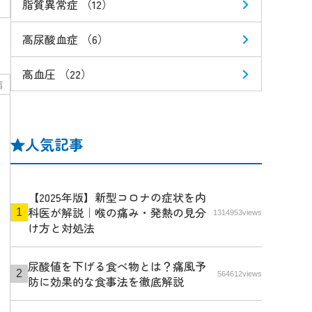
脂質異常症 （12）
高尿酸血症 （6）
高血圧 （22）
病
人気記事
【2025年版】新型コロナの症状を内
科医が解説｜喉の痛み・発熱の見分
1314953views
け方と対処法
尿酸値を下げる食べ物とは？痛風予
564612views
防に効果的な食事法を徹底解説