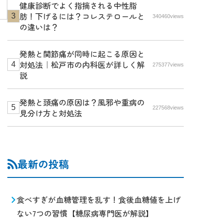
健康診断でよく指摘される中性脂
肪！下げるには？コレステロールと
340460views
の違いは？
発熱と関節痛が同時に起こる原因と
対処法｜松戸市の内科医が詳しく解
275377views
説
発熱と頭痛の原因は？風邪や重病の
227568views
見分け方と対処法
最新の投稿
食べすぎが血糖管理を乱す！食後血糖値を上げ
ない7つの習慣【糖尿病専門医が解説】