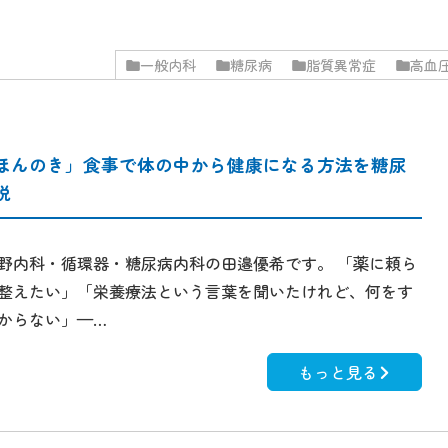
一般内科
糖尿病
脂質異常症
高血
ほんのき」食事で体の中から健康になる方法を糖尿
説
野内科・循環器・糖尿病内科の田邉優希です。 「薬に頼ら
整えたい」「栄養療法という言葉を聞いたけれど、何をす
からない」—…
もっと見る