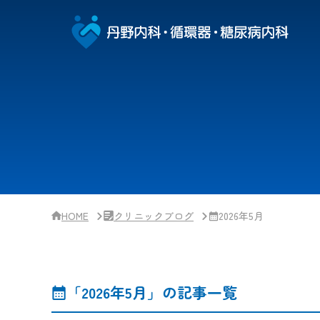
サ
イ
ド
バー・
ク
リ
ニッ
ク
概
要
HOME
クリニックブログ
2026年5月
「2026年5月」の記事一覧