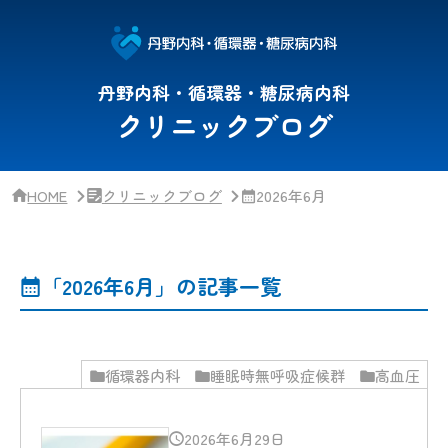
サ
イ
ド
バー・
ク
丹野内科・循環器・糖尿病内科
リ
クリニックブログ
ニッ
ク
概
要
HOME
クリニックブログ
2026年6月
「2026年6月」の記事一覧
循環器内科
睡眠時無呼吸症候群
高血圧
2026年6月29日