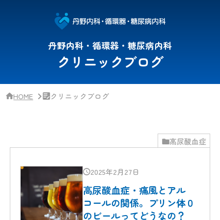
サ
イ
ド
バー・
ク
丹野内科・循環器・糖尿病内科
リ
クリニックブログ
ニッ
ク
概
要
HOME
クリニックブログ
高尿酸血症
2025年2月27日
高尿酸血症・痛風とアル
コールの関係。プリン体０
のビールってどうなの？