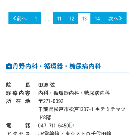
前へ
1
…
11
12
13
14
次へ
丹野内科・循環器・糖尿病内科
院長
田邉 弦
診療内容
内科・循環器内科・糖尿病内科
所在地
〒271-0092
千葉県松戸市松戸1307-1 キテミテマツ
ド8階
電話
047-711-6450
アクセス
JR常磐線 / 東京メトロ千代田線