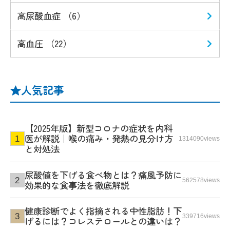
高尿酸血症 （6）
高血圧 （22）
人気記事
【2025年版】新型コロナの症状を内科
医が解説｜喉の痛み・発熱の見分け方
1314090views
と対処法
尿酸値を下げる食べ物とは？痛風予防に
562578views
効果的な食事法を徹底解説
健康診断でよく指摘される中性脂肪！下
339716views
げるには？コレステロールとの違いは？