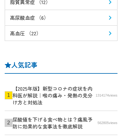
脂質異常症 （12）
高尿酸血症 （6）
高血圧 （22）
人気記事
【2025年版】新型コロナの症状を内
科医が解説｜喉の痛み・発熱の見分
1314174views
け方と対処法
尿酸値を下げる食べ物とは？痛風予
562805views
防に効果的な食事法を徹底解説