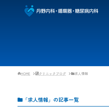
サ
イ
ド
バー・
ク
リ
ニッ
ク
概
要
HOME
クリニックブログ
求人情報
「求人情報」の記事一覧