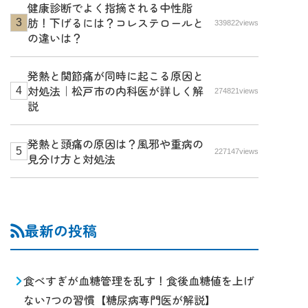
健康診断でよく指摘される中性脂
肪！下げるには？コレステロールと
339822views
の違いは？
発熱と関節痛が同時に起こる原因と
対処法｜松戸市の内科医が詳しく解
274821views
説
発熱と頭痛の原因は？風邪や重病の
227147views
見分け方と対処法
最新の投稿
食べすぎが血糖管理を乱す！食後血糖値を上げ
ない7つの習慣【糖尿病専門医が解説】