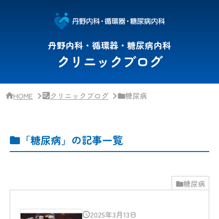
サ
イ
ド
バー・
ク
丹野内科・循環器・糖尿病内科
リ
クリニックブログ
ニッ
ク
概
要
HOME
クリニックブログ
糖尿病
「糖尿病」の記事一覧
糖尿病
2025年3月13日